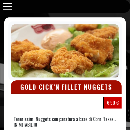
Purabrace
GOLD CICK’N FILLET NUGGETS
6,90 €
Tenerissimi Nuggets con panatura a base di Corn Flakes…
INIMITABILI!!!