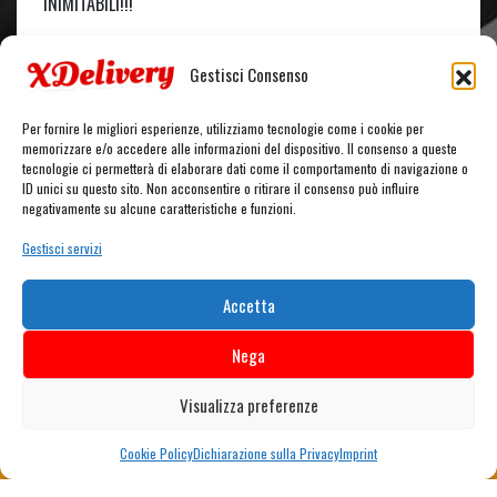
INIMITABILI!!!
Serviti con salsa Funny Cream
Gestisci Consenso
Porzione con 6 pezzi
Per fornire le migliori esperienze, utilizziamo tecnologie come i cookie per
memorizzare e/o accedere alle informazioni del dispositivo. Il consenso a queste
tecnologie ci permetterà di elaborare dati come il comportamento di navigazione o
ID unici su questo sito. Non acconsentire o ritirare il consenso può influire
CARRELLO
negativamente su alcune caratteristiche e funzioni.
Gestisci servizi
Nessun prodotto nel carrello.
Accetta
Nega
Visualizza preferenze
0 articoli nel carrello
Cookie Policy
Dichiarazione sulla Privacy
Imprint
0