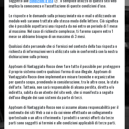
soggetto alle
condizioni d’uso
. Il semplice utilizzo di questo sito web
implica la conoscenza e l’accettazione di queste condizioni d’uso.
Le risposte e le domande sulla privacy inviate via e-mail o utilizzando un
modulo web saranno trattate allo stesso modo delle lettere. Ciò significa
che è possibile aspettarsi una risposta da noi entro un periodo di 1 mese
al massimo. Nel caso di richieste complesse, ti faremo sapere entro 1
mese se abbiamo bisogno di un massimo di 3 mesi.
Qualsiasi dato personale che ci fornisci nel contesto della tua risposta o
richiesta di informazioni verrà utilizzato solo in conformità con la nostra
dichiarazione sulla privacy.
Appteam di Vantaggiato Rocco deve fare tutto il possibile per proteggere
il proprio sistema contro qualsiasi forma di uso illegale. Appteam di
Vantaggiato Rocco deve implementare misure tecniche e organizzative
per questo scopo, prendendo in considerazione, tra le altre cose, lo stato
dell’arte. Tuttavia, non sarà responsabile di alcuna perdita, diretta e/o
indiretta, subita da un utente del sito web, che si manifesta a seguito
dell’uso illegale dei suoi sistemi da parte di terzi.
Appteam di Vantaggiato Rocco non si assume alcuna responsabilità per il
contenuto dei siti Web a cui o da cui viene effettuato un collegamento
ipertestuale o un altro riferimento. I prodotti o servizi offerti da terze
parti sono soggetti ai termini e alle condizioni applicabili di terze parti.