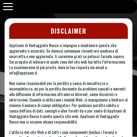
Purabrace
DISCLAIMER
Appteam di Vantaggiato Rocco si impegna a mantenere questo sito
aggiornato e accurato. Se dovessi comunque riscontrare qualcosa di
incorretto o non aggiornato, ti saremmo grati se potessi farcelo sapere.
Sei pregato di indicare in quale zona del sito web hai letto l’informazione.
Lo esamineremo al più presto. Invia la tua risposta via email a:
info@
appteam.it
.
Non siamo responsabili per la perdita a causa di inesattezze o
incompletezza, né per la perdita derivante da problemi causati o inerenti
alla diffusione di informazioni attraverso Internet, come disservizi o
interruzioni. Quando si utilizzano i moduli Web, ci impegniamo a limitare al
minimo il numero di campi obbligatori. Per qualsiasi perdita subita a
causa dell’uso di dati, consigli o idee forniti da o per conto di Appteam di
Vantaggiato Rocco tramite questo sito web, Appteam di Vantaggiato
Rocco non si assume alcuna responsabilità.
L’utilizzo del sito Web e di tutti i suoi componenti (inclusi i forum) è