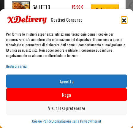
GALLETTO
15,90
€
Seleziona
Gestisci Consenso
←
1
2
3
4
5
6
7
8
→
Per fornire le migliori esperienze, utilizziamo tecnologie come i cookie per
memorizzare e/o accedere alle informazioni del dispositivo. Il consenso a queste
tecnologie ci permetterà di elaborare dati come il comportamento di navigazione o
ID unici su questo sito. Non acconsentire o ritirare il consenso può influire
CARRELLO
negativamente su alcune caratteristiche e funzioni.
Gestisci servizi
Nessun prodotto nel carrello.
Accetta
Nega
Visualizza preferenze
0 articoli nel carrello
Cookie Policy
Dichiarazione sulla Privacy
Imprint
0