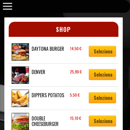
Purabrace
SHOP
DAYTONA BURGER
14,50
€
Seleziona
DENVER
25,90
€
Seleziona
DIPPERS POTATOS
5,50
€
Seleziona
DOUBLE 
15,10
€
Seleziona
CHEESEBURGER