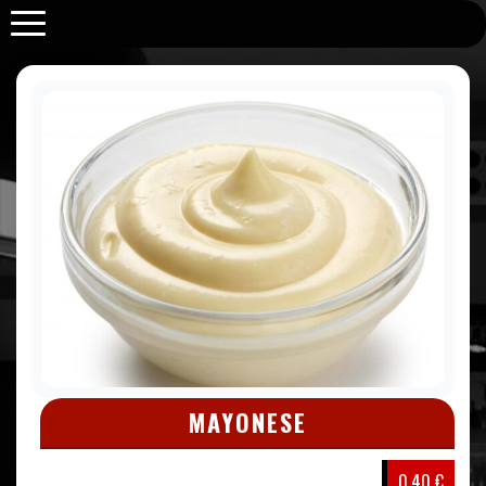
Purabrace
MAYONESE
0,40 €