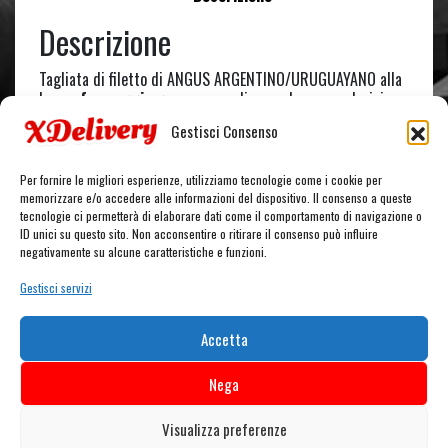
Descrizione
Tagliata di filetto di ANGUS ARGENTINO/URUGUAYANO alla
brace,
formaggio grana
a scaglie, rucola e pomodorini.
Accompagnata da patatine fritte dippers* e salsa funny
Gestisci Consenso
cream.
Per fornire le migliori esperienze, utilizziamo tecnologie come i cookie per
memorizzare e/o accedere alle informazioni del dispositivo. Il consenso a queste
tecnologie ci permetterà di elaborare dati come il comportamento di navigazione o
ID unici su questo sito. Non acconsentire o ritirare il consenso può influire
CARRELLO
negativamente su alcune caratteristiche e funzioni.
Gestisci servizi
Nessun prodotto nel carrello.
Accetta
Nega
Visualizza preferenze