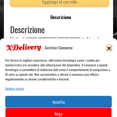
Aggiungi al carrello
Descrizione
Descrizione
Filetto di ANGUS ARGENTINO/URUGUAYANO da 1 kg o da
1/2 kg alla brace. Accompagnato da patatine fritte dippers*
Gestisci Consenso
e salsa funny cream.
Per fornire le migliori esperienze, utilizziamo tecnologie come i cookie per
memorizzare e/o accedere alle informazioni del dispositivo. Il consenso a queste
tecnologie ci permetterà di elaborare dati come il comportamento di navigazione o
ID unici su questo sito. Non acconsentire o ritirare il consenso può influire
CARRELLO
negativamente su alcune caratteristiche e funzioni.
Gestisci servizi
Nessun prodotto nel carrello.
Accetta
Nega