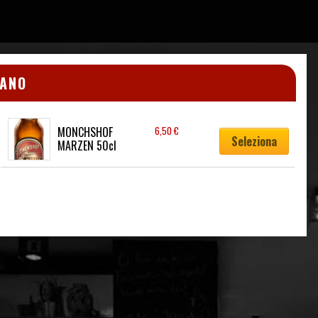
DANO
MONCHSHOF 
6,50
€
Seleziona
MARZEN 50cl