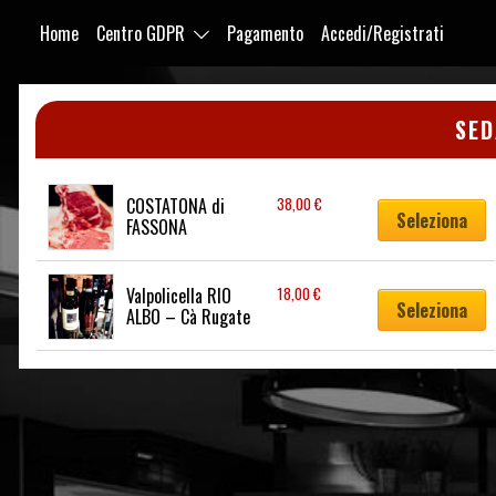
Home
Centro GDPR
Pagamento
Accedi/Registrati
Purabrace
SE
COSTATONA di 
38,00
€
Seleziona
FASSONA
Valpolicella RIO 
18,00
€
Seleziona
ALBO – Cà Rugate