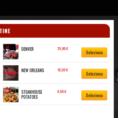
TINE
DENVER
25,90
€
Seleziona
NEW ORLEANS
16,50
€
Seleziona
STEAKHOUSE 
6,50
€
Seleziona
POTATOES