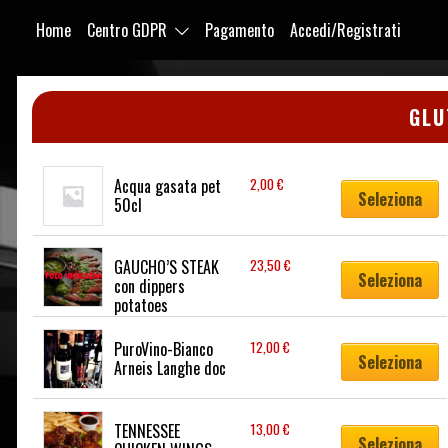
Home
Centro GDPR
Pagamento
Accedi/Registrati
Purabrace
GLU
Acqua gasata pet 
2,00
€
Seleziona
50cl
GAUCHO’S STEAK 
23,50
€
Seleziona
con dippers 
potatoes
PuroVino-Bianco  
12,00
€
Seleziona
Arneis Langhe doc
TENNESSEE 
13,00
€
Seleziona