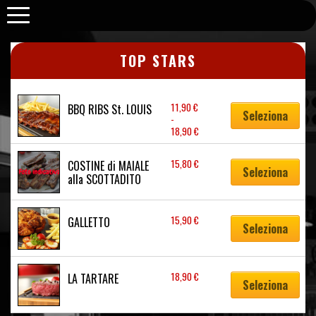
Purabrace
TOP STARS
Questo
prodotto
11,90
€
BBQ RIBS St. LOUIS
Seleziona
-
ha
Fascia
18,90
€
più
di
varianti.
prezzo:
Le
15,80
€
COSTINE di MAIALE 
da
Seleziona
opzioni
alla SCOTTADITO
11,90 €
a
possono
18,90 €
essere
scelte
15,90
€
GALLETTO
Seleziona
nella
pagina
del
prodotto
18,90
€
LA TARTARE
Seleziona