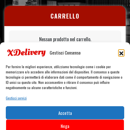
del
varianti.
prezzo:
prodotto
Le
da
opzioni
12,20 €
CARRELLO
a
possono
14,90 €
essere
scelte
nella
Nessun prodotto nel carrello.
pagina
del
Gestisci Consenso
prodotto
Per fornire le migliori esperienze, utilizziamo tecnologie come i cookie per
memorizzare e/o accedere alle informazioni del dispositivo. Il consenso a queste
tecnologie ci permetterà di elaborare dati come il comportamento di navigazione o
ID unici su questo sito. Non acconsentire o ritirare il consenso può influire
negativamente su alcune caratteristiche e funzioni.
Gestisci servizi
Accetta
Nega